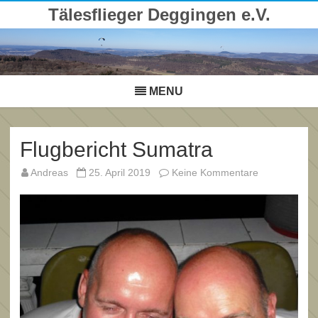
Tälesflieger Deggingen e.V.
Skip
to
content
MENU
Flugbericht Sumatra
zu
Andreas
25. April 2019
Keine Kommentare
Flugbericht
Sumatra